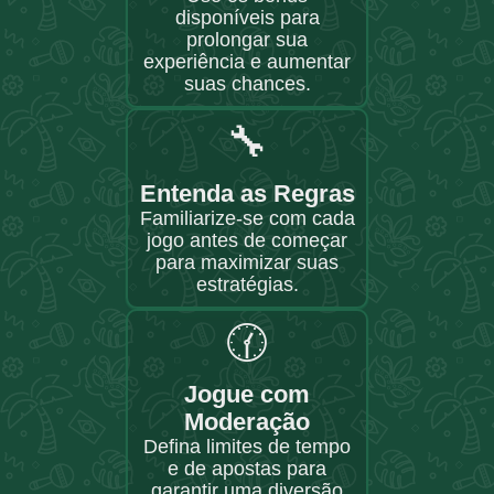
disponíveis para
prolongar sua
experiência e aumentar
suas chances.
🔧
Entenda as Regras
Familiarize-se com cada
jogo antes de começar
para maximizar suas
estratégias.
🕜
Jogue com
Moderação
Defina limites de tempo
e de apostas para
garantir uma diversão